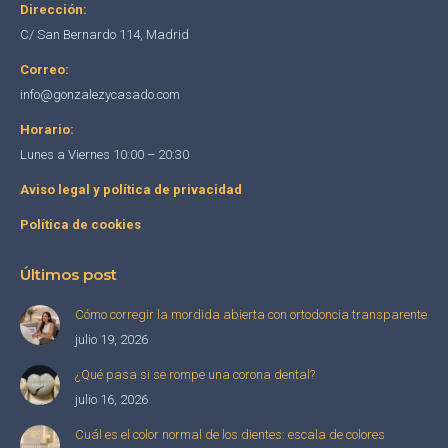
Dirección:
window
window
window
C/ San Bernardo 114, Madrid
Correo:
info@gonzalezycasado.com
Horario:
Lunes a Viernes 10:00 – 20:30
Aviso legal y política de privacidad
Política de cookies
Últimos post
Cómo corregir la mordida abierta con ortodoncia transparente
julio 19, 2026
¿Qué pasa si se rompe una corona dental?
julio 16, 2026
Cuál es el color normal de los dientes: escala de colores