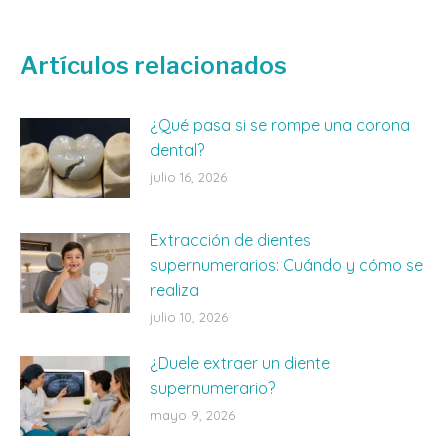
on
on
on
Facebook
X
WhatsApp
Artículos relacionados
¿Qué pasa si se rompe una corona
dental?
julio 16, 2026
Extracción de dientes
supernumerarios: Cuándo y cómo se
realiza
julio 10, 2026
¿Duele extraer un diente
supernumerario?
mayo 9, 2026