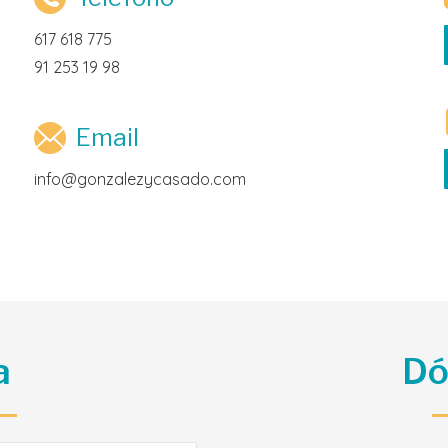
617 618 775
91 253 19 98
Email
info@gonzalezycasado.com
a
Dó