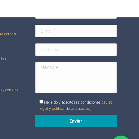
 abierta
nte
na corona
 los
 y cómo se
He leído y acepto las condiciones
(aviso
legal y política de privacidad).
Alternative: