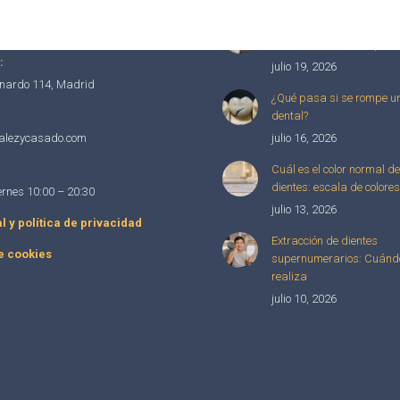
5
Cómo corregir la mordida
98
con ortodoncia transpare
:
julio 19, 2026
nardo 114, Madrid
¿Qué pasa si se rompe u
dental?
alezycasado.com
julio 16, 2026
Cuál es el color normal de
dientes: escala de colores
ernes 10:00 – 20:30
julio 13, 2026
l y política de privacidad
Extracción de dientes
de cookies
supernumerarios: Cuándo
realiza
julio 10, 2026