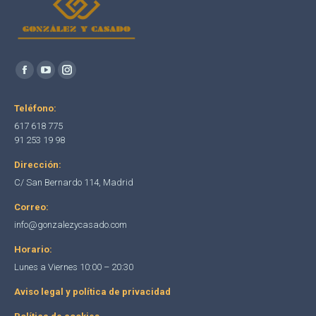
Encuéntranos en:
Facebook
YouTube
Instagram
page
page
page
Teléfono:
opens
opens
opens
617 618 775
in
in
in
91 253 19 98
new
new
new
Dirección:
window
window
window
C/ San Bernardo 114, Madrid
Correo:
info@gonzalezycasado.com
Horario:
Lunes a Viernes 10:00 – 20:30
Aviso legal y política de privacidad