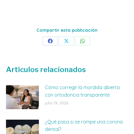
Compartir esta publicación
Share
Share
Share
on
on
on
Facebook
X
WhatsApp
Artículos relacionados
Cómo corregir la mordida abierta
con ortodoncia transparente
julio 19, 2026
¿Qué pasa si se rompe una corona
dental?