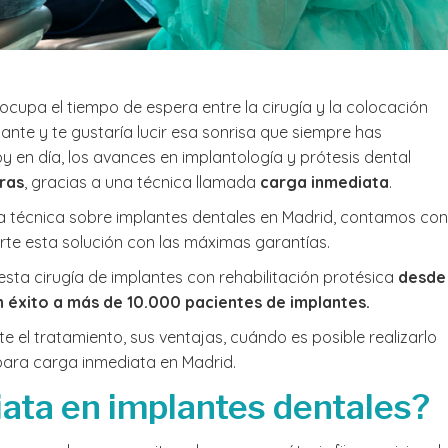
Llegué a la
me la rec
de 11 años
contenta 
ocupa el tiempo de espera entre la cirugía y la colocación
una muela
Leer más
sospecha 
tante y te gustaría lucir esa sonrisa que siempre has
perder y la
 en día, los avances en implantología y prótesis dental
junto con 
oras
, gracias a una técnica llamada
carga inmediata
.
equipo y l
dedicada,
a técnica sobre implantes dentales en Madrid, contamos con
salvar dic
rte esta solución con las máximas garantías.
Muchas gra
equipo ta
esta cirugía de implantes con rehabilitación protésica
desde
simpatía.
 éxito a más de 10.000 pacientes de implantes.
e el tratamiento, sus ventajas, cuándo es posible realizarlo
 para carga inmediata en Madrid.
iata en implantes dentales?