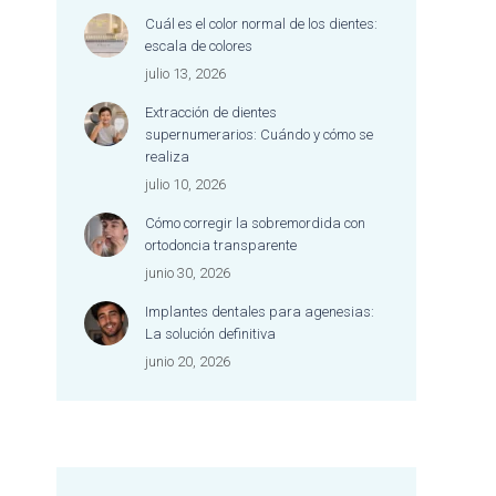
dentista merece una
Cuál es el color normal de los dientes:
mención especial por su
escala de colores
excelente trabajo, su
julio 13, 2026
dedicación y la forma tan
cariñosa y empática con
Extracción de dientes
la que atiende a cada
supernumerarios: Cuándo y cómo se
persona.
realiza
Es difícil encontrar un lugar
julio 10, 2026
donde se combine tan
Cómo corregir la sobremordida con
bien la excelencia
ortodoncia transparente
profesional con un trato
tan cercano, humano y
junio 30, 2026
afectuoso. Me he sentido
Implantes dentales para agenesias:
escuchada, cuidada y
La solución definitiva
acompañada durante
junio 20, 2026
todo el proceso.
Jamás me había sentido
tan a gusto en una clínica
dental y, además, nunca
me habían dejado la boca
tan bien. Estoy encantada