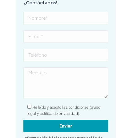
¿Contáctanos!
con el resultado y
profundamente
agradecida a todo el
equipo, grandes mujeres.
Sin duda, una clínica
totalmente
recomendable. ¡Gracias
por hacer que una visita al
dentista se convierta en
una experiencia tan
positiva! 🦷✨💙
He leído y acepto las condiciones
(aviso
legal y política de privacidad).