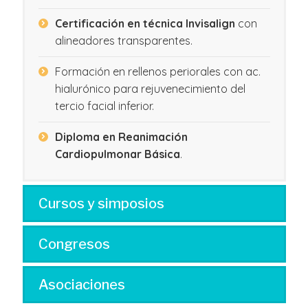
Certificación en técnica Invisalign
con
alineadores transparentes.
Formación en rellenos periorales con ac.
hialurónico para rejuvenecimiento del
tercio facial inferior.
Diploma en Reanimación
Cardiopulmonar Básica
.
Cursos y simposios
Congresos
Asociaciones