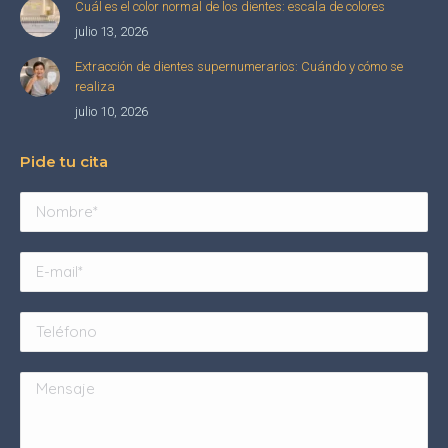
Cuál es el color normal de los dientes: escala de colores
julio 13, 2026
Extracción de dientes supernumerarios: Cuándo y cómo se
realiza
julio 10, 2026
Pide tu cita