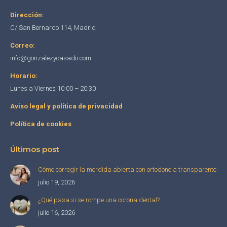
new
new
new
Dirección:
window
window
window
C/ San Bernardo 114, Madrid
Correo:
info@gonzalezycasado.com
Horario:
Lunes a Viernes 10:00 – 20:30
Aviso legal y política de privacidad
Política de cookies
Últimos post
Cómo corregir la mordida abierta con ortodoncia transparente
julio 19, 2026
¿Qué pasa si se rompe una corona dental?
julio 16, 2026