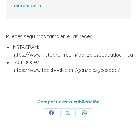
mucho de tí.
Puedes seguirnos también el las redes:
INSTAGRAM:
https://www.instagram.com/gonzalezycasadoclinica
FACEBOOK:
https://www.facebook.com/gonzalezycasado/
Compartir esta publicación
Share
Share
Share
on
on
on
Facebook
X
WhatsApp