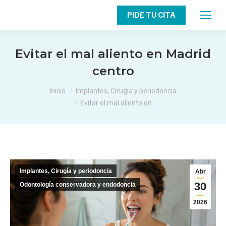
PIDE TU CITA
Evitar el mal aliento en Madrid
centro
Estás aquí:
Inicio
Implantes, Cirugía y periodoncia
Evitar el mal aliento en…
Implantes, Cirugía y periodoncia
Abr
30
Odontología conservadora y endodoncia
2026