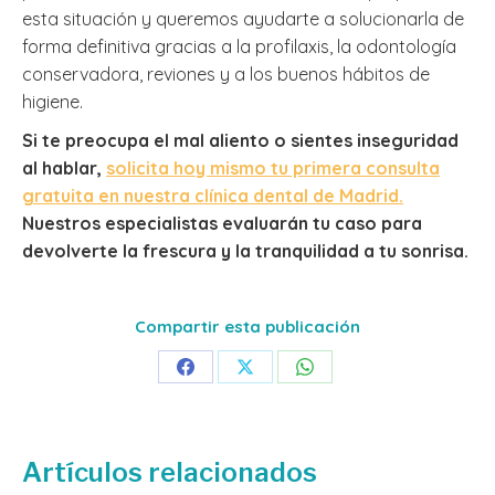
esta situación y queremos ayudarte a solucionarla de
forma definitiva gracias a la profilaxis, la odontología
conservadora, reviones y a los buenos hábitos de
higiene.
Si te preocupa el mal aliento o sientes inseguridad
al hablar,
solicita hoy mismo tu primera consulta
gratuita en nuestra clínica dental de Madrid.
Nuestros especialistas evaluarán tu caso para
devolverte la frescura y la tranquilidad a tu sonrisa.
Compartir esta publicación
Share
Share
Share
on
on
on
Facebook
X
WhatsApp
Artículos relacionados