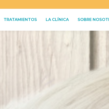
TRATAMIENTOS
LA CLÍNICA
SOBRE NOSOT