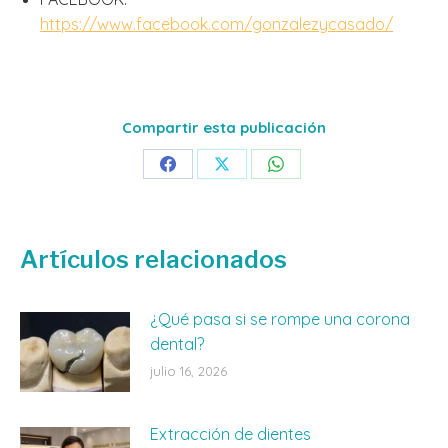
https://www.facebook.com/gonzalezycasado/
Compartir esta publicación
Share
Share
Share
on
on
on
Facebook
X
WhatsApp
Artículos relacionados
¿Qué pasa si se rompe una corona
dental?
julio 16, 2026
Extracción de dientes