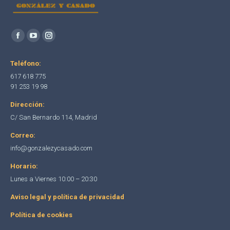
Encuéntranos en:
Facebook
YouTube
Instagram
page
page
page
Teléfono:
opens
opens
opens
617 618 775
in
in
in
91 253 19 98
new
new
new
Dirección:
window
window
window
C/ San Bernardo 114, Madrid
Correo:
info@gonzalezycasado.com
Horario:
Lunes a Viernes 10:00 – 20:30
Aviso legal y política de privacidad
Política de cookies