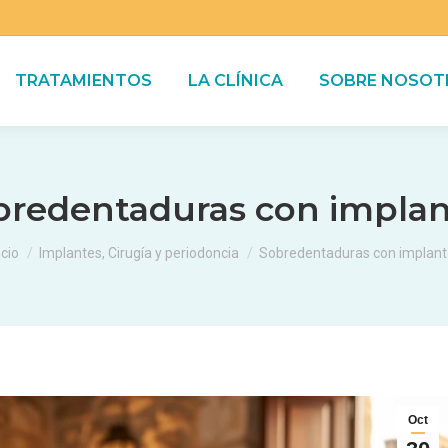
TRATAMIENTOS
LA CLÍNICA
SOBRE NOSOT
bredentaduras con implan
stás aquí:
icio
Implantes, Cirugía y periodoncia
Sobredentaduras con implant
Oct