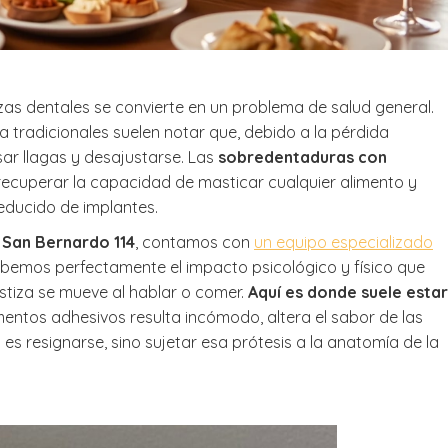
Llegué a la clínica
me la recomendó m
de 11 años y estoy
contenta porque t
ezas dentales se convierte en un problema de salud general.
una muela grande
Leer más
sospecha de tener
a tradicionales suelen notar que, debido a la pérdida
perder y la doctora 
ar llagas y desajustarse. Las
sobredentaduras con
junto con el resto 
recuperar la capacidad de masticar cualquier alimento y
equipo y la pacien
reducido de implantes.
dedicada, han con
salvar dicha muela
 San Bernardo 114
, contamos con
un equipo especializado
Muchas gracias a t
bemos perfectamente el impacto psicológico y físico que
equipo también po
tiza se mueve al hablar o comer.
Aquí es donde suele estar
simpatía.
mentos adhesivos resulta incómodo, altera el sabor de las
es resignarse, sino sujetar esa prótesis a la anatomía de la