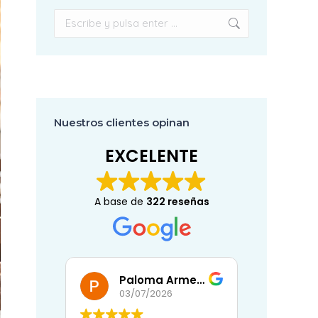
Buscar:
Nuestros clientes opinan
EXCELENTE
A base de
322 reseñas
Paloma Armenta Ballesteros
Eli
02/07/2026
30