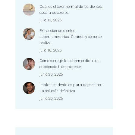
dentista merece una
Cuál es el color normal de los dientes:
mención especial por su
escala de colores
excelente trabajo, su
julio 13, 2026
dedicación y la forma tan
cariñosa y empática con
Extracción de dientes
la que atiende a cada
supernumerarios: Cuándo y cómo se
persona.
realiza
Es difícil encontrar un lugar
julio 10, 2026
donde se combine tan
Cómo corregir la sobremordida con
bien la excelencia
ortodoncia transparente
profesional con un trato
tan cercano, humano y
junio 30, 2026
afectuoso. Me he sentido
Implantes dentales para agenesias:
escuchada, cuidada y
La solución definitiva
acompañada durante
junio 20, 2026
todo el proceso.
Jamás me había sentido
tan a gusto en una clínica
dental y, además, nunca
me habían dejado la boca
tan bien. Estoy encantada