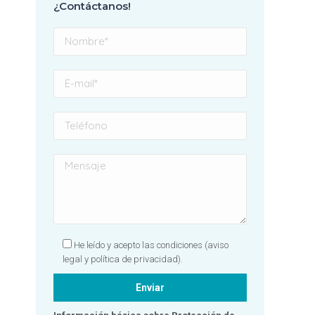
¿Contáctanos!
con el resultado y
profundamente
agradecida a todo el
equipo, grandes mujeres.
Sin duda, una clínica
totalmente
recomendable. ¡Gracias
por hacer que una visita al
dentista se convierta en
una experiencia tan
positiva! 🦷✨💙
He leído y acepto las condiciones
(aviso
legal y política de privacidad).