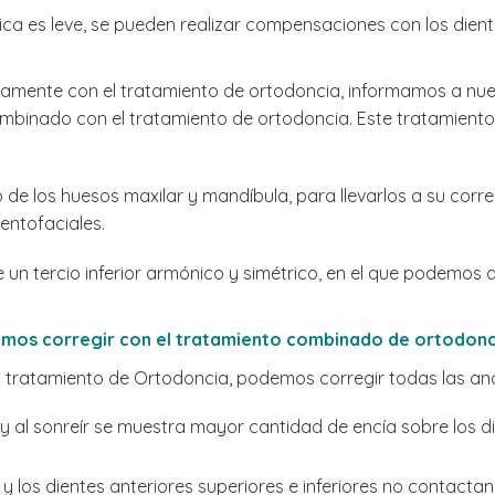
ética es leve, se pueden realizar compensaciones con los die
vamente con el tratamiento de ortodoncia, informamos a nue
ombinado con el tratamiento de ortodoncia. Este tratamient
 de los huesos maxilar y mandíbula, para llevarlos a su corr
entofaciales.
 un tercio inferior armónico y simétrico, en el que podemos 
emos corregir con el tratamiento combinado de ortodonci
tratamiento de Ortodoncia, podemos corregir todas las anoma
o y al sonreír se muestra mayor cantidad de encía sobre los d
 y los dientes anteriores superiores e inferiores no contactan