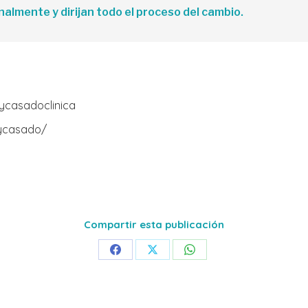
almente y dirijan todo el proceso del cambio.
ycasadoclinica
ycasado/
Compartir esta publicación
Share
Share
Share
on
on
on
Facebook
X
WhatsApp