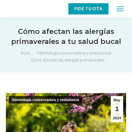
PIDE TU CITA
Cómo afectan las alergias
primaverales a tu salud bucal
Estás aquí:
Inicio
Odontología conservadora y endodoncia
Cómo afectan las alergias primaverales…
Odontología conservadora y endodoncia
May
1
2024