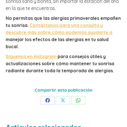
sonrisa sana y bonita, sin importar la estación del año
en la que te encuentras.
No permitas que las alergias primaverales empañen
tu sonrisa.
Contáctanos para una consulta y
descubre más sobre cómo podemos ayudarte a
manejar los efectos de las alergias en tu salud
bucal.
Síguenos en Instagram
para consejos útiles y
actualizaciones sobre cómo mantener tu sonrisa
radiante durante toda la temporada de alergias.
Compartir esta publicación
Share
Share
Share
on
on
on
Facebook
X
WhatsApp