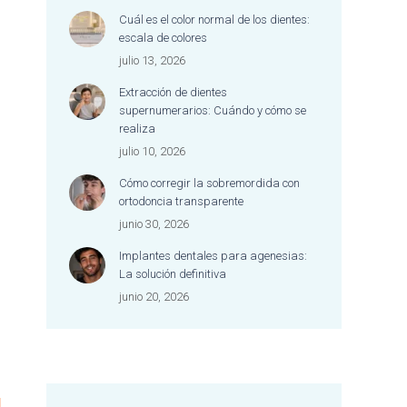
dentista merece una
Cuál es el color normal de los dientes:
mención especial por su
escala de colores
excelente trabajo, su
julio 13, 2026
dedicación y la forma tan
cariñosa y empática con
Extracción de dientes
la que atiende a cada
supernumerarios: Cuándo y cómo se
persona.
realiza
Es difícil encontrar un lugar
julio 10, 2026
donde se combine tan
Cómo corregir la sobremordida con
bien la excelencia
ortodoncia transparente
profesional con un trato
tan cercano, humano y
junio 30, 2026
afectuoso. Me he sentido
Implantes dentales para agenesias:
escuchada, cuidada y
La solución definitiva
acompañada durante
junio 20, 2026
todo el proceso.
Jamás me había sentido
tan a gusto en una clínica
dental y, además, nunca
me habían dejado la boca
tan bien. Estoy encantada