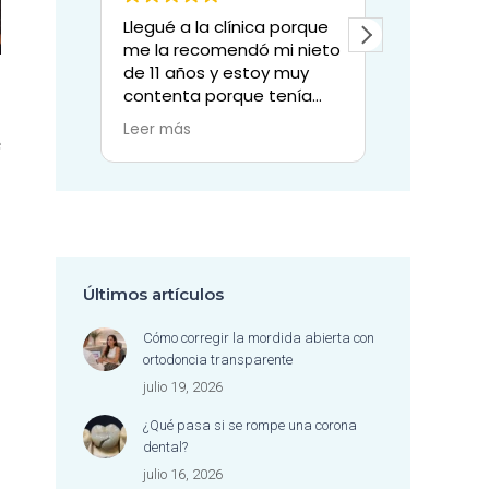
a la clínica porque
Mi experiencia en esta
recomendó mi nieto
clínica dental ha sido
años y estoy muy
sencillamente
ta porque tenía
excepcional.
ela grande con
Todo el equipo destaca
ás
Leer más
ha de tenerla que
por su enorme
e
y la doctora Sylvia,
profesionalidad, pero
on el resto de su
también por algo aún más
y la paciencia
valioso: la calidad humana
da, han conseguido
con la que tratan a sus
dicha muela.
pacientes.
 gracias a todo el
Desde las recepcionistas,
Últimos artículos
 también por su
siempre amables y
ía.
atentas, hasta la
Cómo corregir la mordida abierta con
higienista dental, que
ortodoncia transparente
trabaja con una
julio 19, 2026
delicadeza, cercanía y
profesionalidad
¿Qué pasa si se rompe una corona
admirables, te hacen
dental?
sentir cómoda y tranquila
julio 16, 2026
en todo momento. La