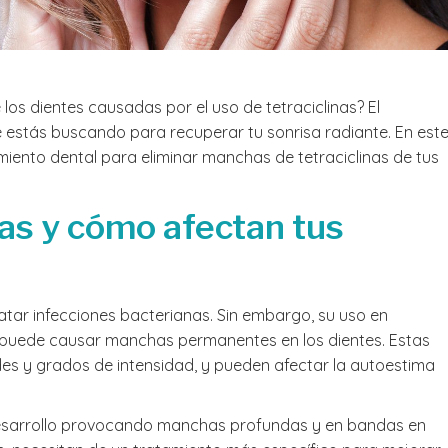
Llegué 
me la 
de 11 
conten
os dientes causadas por el uso de tetraciclinas? El
una mu
Leer m
sospec
 estás buscando para recuperar tu sonrisa radiante. En est
perder 
amiento dental para eliminar manchas de tetraciclinas de tus
junto c
equipo 
dedica
nas y cómo afectan tus
salvar 
Muchas
equipo
simpat
tratar infecciones bacterianas. Sin embargo, su uso en
puede causar manchas permanentes en los dientes. Estas
s y grados de intensidad, y pueden afectar la autoestima
u desarrollo provocando manchas profundas y en bandas en