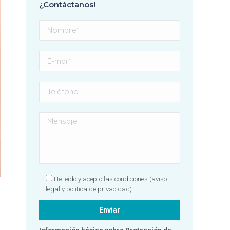
¿Contáctanos!
con el resultado y
profundamente
agradecida a todo el
equipo, grandes mujeres.
Sin duda, una clínica
totalmente
recomendable. ¡Gracias
por hacer que una visita al
dentista se convierta en
una experiencia tan
positiva! 🦷✨💙
He leído y acepto las condiciones
(aviso
legal y política de privacidad).