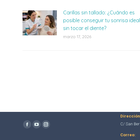
Carillas sin tallado: ¿Cuándo es
posible conseguir tu sonrisa ideal
sin tocar el diente?
marzo 17, 2026
Teléfono:
617 618 77
91 253 19 
Dirección
Encuéntranos en:
C/ San Ber
Facebook
YouTube
Instagram
Correo:
page
page
page