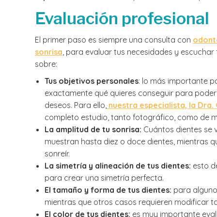
Evaluación profesional
El primer paso es siempre una consulta con
odontó
sonrisa
, para evaluar tus necesidades y escuchar t
sobre:
Tus objetivos personales
: lo más importante p
exactamente qué quieres conseguir para poder 
deseos. Para ello,
nuestra especialista, la Dra.
completo estudio, tanto fotográfico, como de m
La amplitud de tu sonrisa:
Cuántos dientes se 
muestran hasta diez o doce dientes, mientras 
sonreír.
La simetría y alineación de tus dientes:
esto de
para crear una simetría perfecta.
El tamaño y forma de tus dientes:
para algunos
mientras que otros casos requieren modificar ta
El color de tus dientes:
es muy importante evalua