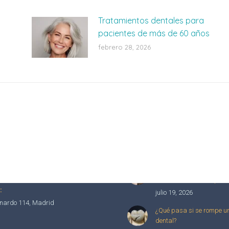
Tratamientos dentales para
pacientes de más de 60 años
febrero 28, 2026
Últimos post
5
Cómo corregir la mordida
98
con ortodoncia transpare
:
julio 19, 2026
nardo 114, Madrid
¿Qué pasa si se rompe u
dental?