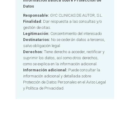
Información básica sobre Protección de
Datos
Responsable:
GYC CLINICAS DE AUTOR, S.L.
Finalidad:
Dar respuesta a las consultas y/o
gestión de citas.
Legitimación:
Consentimiento del interesado
Destinatarios:
No se cederán datos a terceros,
salvo obligación legal
Derechos:
Tiene derecho a acceder, rectificar y
suprimir los datos, así como otros derechos,
como se explica en la información adicional
Información adicional:
Puede consultar la
n
información adicional y detallada sobre
Protección de Datos Personales en el
Aviso Legal
y Política de Privacidad.
Alternative: