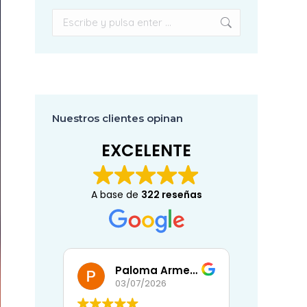
Buscar:
Nuestros clientes opinan
EXCELENTE
A base de
322 reseñas
Paloma Armenta Ballesteros
Eli
03/07/2026
02