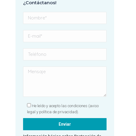
¿Contáctanos!
con el res
profunda
agradecid
equipo, g
Sin duda, 
totalmen
recomenda
por hacer 
dentista 
una exper
positiva! 
He leído y acepto las condiciones
(aviso
legal y política de privacidad).