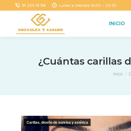
91 253 19 98
Lunes a Viernes 10:00 – 20:30
INICIO
¿Cuántas carillas 
Estás aq
Inicio
C
Carillas, diseño de sonrisa y estética