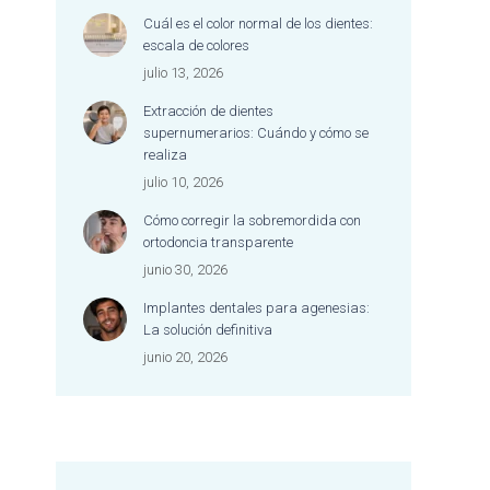
dentista 
Cuál es el color normal de los dientes:
mención e
escala de colores
excelente 
julio 13, 2026
dedicació
cariñosa 
Extracción de dientes
la que at
supernumerarios: Cuándo y cómo se
persona.
realiza
Es difícil 
julio 10, 2026
donde se
Cómo corregir la sobremordida con
bien la ex
ortodoncia transparente
profesiona
tan cerca
junio 30, 2026
afectuoso
Implantes dentales para agenesias:
escuchada
La solución definitiva
acompaña
junio 20, 2026
todo el p
Jamás me
tan a gust
dental y,
me habían
tan bien.