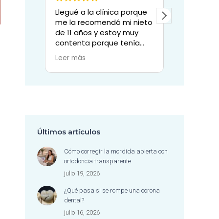
Llegué a la clínica porque
Mi experie
me la recomendó mi nieto
clínica de
de 11 años y estoy muy
sencillam
contenta porque tenía
excepcion
una muela grande con
Todo el e
Leer más
Leer más
sospecha de tenerla que
por su en
perder y la doctora Sylvia,
profesiona
junto con el resto de su
también p
equipo y la paciencia
valioso: l
dedicada, han conseguido
con la que
salvar dicha muela.
pacientes
Muchas gracias a todo el
Desde las
Últimos artículos
equipo también por su
siempre a
simpatía.
atentas, h
Cómo corregir la mordida abierta con
higienista
ortodoncia transparente
trabaja c
julio 19, 2026
delicadez
profesion
¿Qué pasa si se rompe una corona
admirable
dental?
sentir có
julio 16, 2026
en todo 