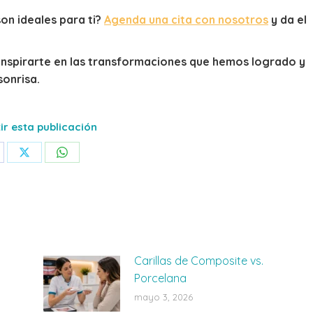
son ideales para ti?
Agenda una cita con nosotros
y da el
inspirarte en las transformaciones que hemos logrado y
onrisa.
r esta publicación
are
Share
Share
on
on
cebook
X
WhatsApp
Carillas de Composite vs.
Porcelana
mayo 3, 2026