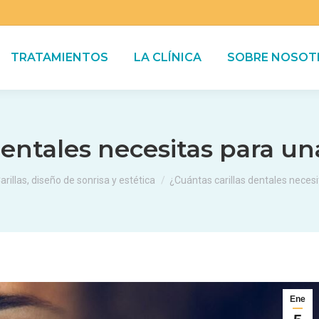
TRATAMIENTOS
LA CLÍNICA
SOBRE NOSOT
dentales necesitas para un
uí:
arillas, diseño de sonrisa y estética
¿Cuántas carillas dentales neces
Ene