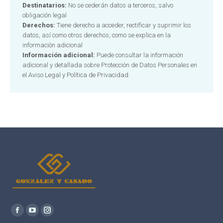
Destinatarios:
No se cederán datos a terceros, salvo
obligación legal
Derechos:
Tiene derecho a acceder, rectificar y suprimir los
datos, así como otros derechos, como se explica en la
información adicional
Información adicional:
Puede consultar la información
adicional y detallada sobre Protección de Datos Personales en
el
Aviso Legal y Política de Privacidad.
Alternative:
Encuéntranos en:
Facebook
YouTube
Instagram