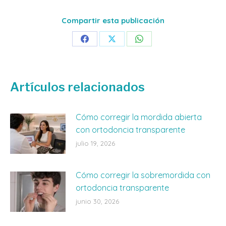
Compartir esta publicación
Share
Share
Share
on
on
on
Facebook
X
WhatsApp
Artículos relacionados
Cómo corregir la mordida abierta
con ortodoncia transparente
julio 19, 2026
Cómo corregir la sobremordida con
ortodoncia transparente
junio 30, 2026