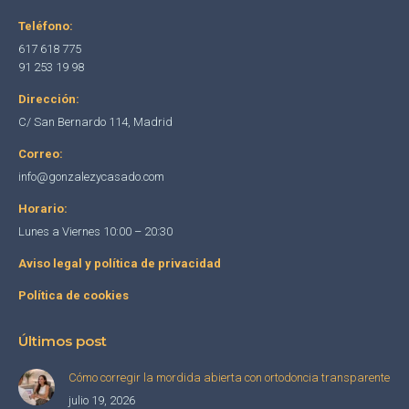
page
page
page
Teléfono:
opens
opens
opens
617 618 775
in
in
in
91 253 19 98
new
new
new
Dirección:
window
window
window
C/ San Bernardo 114, Madrid
Correo:
info@gonzalezycasado.com
Horario:
Lunes a Viernes 10:00 – 20:30
Aviso legal y política de privacidad
Política de cookies
Últimos post
Cómo corregir la mordida abierta con ortodoncia transparente
julio 19, 2026