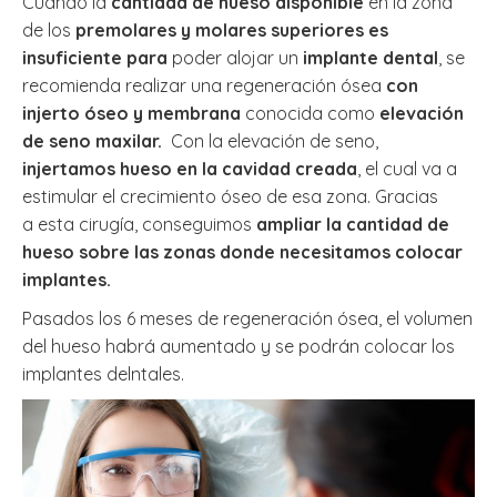
Cuando la
cantidad de hueso disponible
en la zona
de los
premolares y molares superiores es
insuficiente
para
poder alojar un
implante dental
, se
recomienda realizar una regeneración ósea
con
injerto óseo y membrana
conocida como
elevación
de seno maxilar.
Con la elevación de seno,
injertamos hueso en la cavidad creada
, el cual va a
estimular el crecimiento óseo de esa zona. Gracias
a esta cirugía, conseguimos
ampliar la cantidad de
hueso sobre las zonas donde necesitamos colocar
implantes.
Pasados los 6 meses de regeneración ósea, el volumen
del hueso habrá aumentado y se podrán colocar los
implantes delntales.