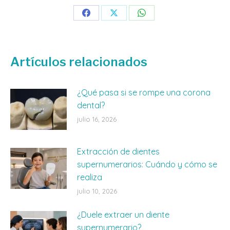
Share
Share
Share
on
on
on
Facebook
X
WhatsApp
Artículos relacionados
¿Qué pasa si se rompe una corona
dental?
julio 16, 2026
Extracción de dientes
supernumerarios: Cuándo y cómo se
realiza
julio 10, 2026
¿Duele extraer un diente
supernumerario?