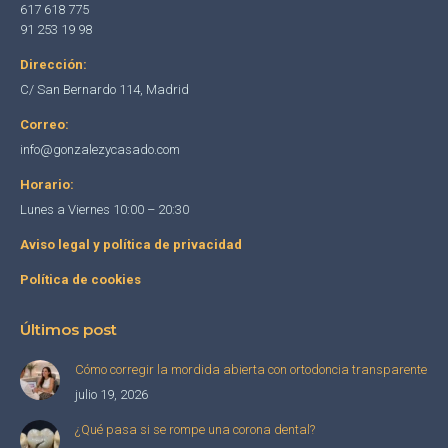
617 618 775
in
in
in
91 253 19 98
new
new
new
Dirección:
window
window
window
C/ San Bernardo 114, Madrid
Correo:
info@gonzalezycasado.com
Horario:
Lunes a Viernes 10:00 – 20:30
Aviso legal y política de privacidad
Política de cookies
Últimos post
Cómo corregir la mordida abierta con ortodoncia transparente
julio 19, 2026
¿Qué pasa si se rompe una corona dental?