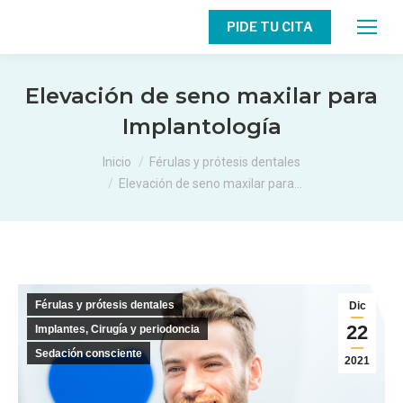
PIDE TU CITA
Elevación de seno maxilar para
Implantología
Estás aquí:
Inicio
Férulas y prótesis dentales
Elevación de seno maxilar para…
Férulas y prótesis dentales
Dic
22
Implantes, Cirugía y periodoncia
Sedación consciente
2021