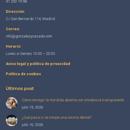
91 253 19 98
new
new
new
Dirección:
window
window
window
C/ San Bernardo 114, Madrid
Correo:
info@gonzalezycasado.com
Horario:
Lunes a Viernes 10:00 – 20:30
Aviso legal y política de privacidad
Política de cookies
Últimos post
Cómo corregir la mordida abierta con ortodoncia transparente
julio 19, 2026
¿Qué pasa si se rompe una corona dental?
julio 16, 2026