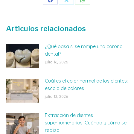
Share
Share
Share
on
on
on
Facebook
X
WhatsApp
Artículos relacionados
¿Qué pasa si se rompe una corona
dental?
julio 16, 2026
Cuál es el color normal de los dientes:
escala de colores
julio 13, 2026
Extracción de dientes
supernumerarios: Cuándo y cómo se
realiza