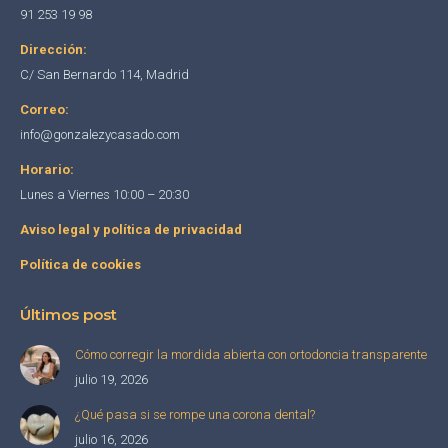
in
in
in
91 253 19 98
new
new
new
Dirección:
window
window
window
C/ San Bernardo 114, Madrid
Correo:
info@gonzalezycasado.com
Horario:
Lunes a Viernes 10:00 – 20:30
Aviso legal y política de privacidad
Política de cookies
Últimos post
Cómo corregir la mordida abierta con ortodoncia transparente
julio 19, 2026
¿Qué pasa si se rompe una corona dental?
julio 16, 2026