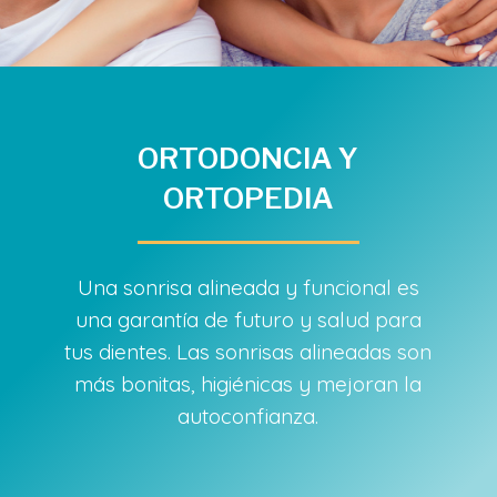
ORTODONCIA Y
ORTOPEDIA
Una sonrisa alineada y funcional es
una garantía de futuro y salud para
tus dientes. Las sonrisas alineadas son
más bonitas, higiénicas y mejoran la
autoconfianza.