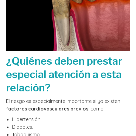
¿Quiénes deben prestar
especial atención a esta
relación?
El riesgo es especialmente importante si ya existen
factores cardiovasculares previos
, como:
Hipertensión.
Diabetes.
Tabaquismo.