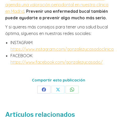
agenda una valoración periodontal en nuestra clínica
en Madrid
.
Prevenir una enfermedad bucal también
puede ayudarte a prevenir algo mucho más serio.
Y si quieres más consejos para tener una salud bucal
óptima, síguenos en nuestras redes sociales:
INSTAGRAM:
https://www.instagram.com/gonzalezycasadoclinica
FACEBOOK:
https://www.facebook.com/gonzalezycasado/
Compartir esta publicación
Share
Share
Share
on
on
on
Facebook
X
WhatsApp
Artículos relacionados