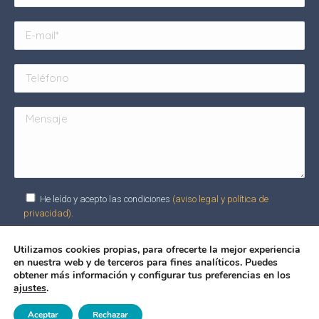
He leído y acepto las condiciones
(aviso legal y política de
privacidad).
Utilizamos cookies propias, para ofrecerte la mejor experiencia
en nuestra web y de terceros para fines analíticos. Puedes
Alternative:
obtener más información y configurar tus preferencias en los
ajustes
.
©González y Casado - 2024
Aceptar
Rechazar