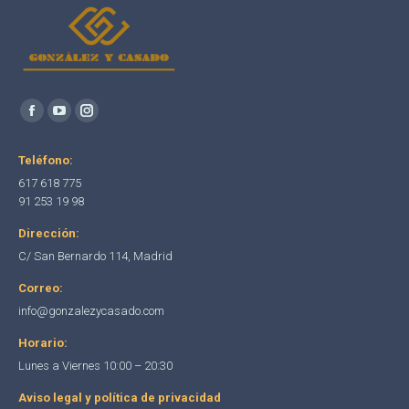
Encuéntranos en:
Facebook
YouTube
Instagram
page
page
page
Teléfono:
opens
opens
opens
617 618 775
in
in
in
91 253 19 98
new
new
new
Dirección:
window
window
window
C/ San Bernardo 114, Madrid
Correo:
info@gonzalezycasado.com
Horario:
Lunes a Viernes 10:00 – 20:30
Aviso legal y política de privacidad