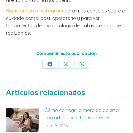
afectan a tu salud bucodental.
Sigue nuestro Instagram
para más consejos sobre el
cuidado dental post-operatorio y para ver
tratamientos de implantología dental avanzada que
realizamos.
Compartir esta publicación
Share
Share
Share
on
on
on
Facebook
X
WhatsApp
Artículos relacionados
Cómo corregir la mordida abierta
con ortodoncia transparente
julio 19, 2026