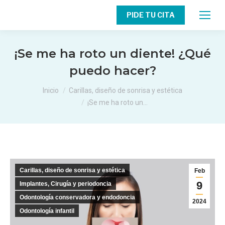
PIDE TU CITA
¡Se me ha roto un diente! ¿Qué
puedo hacer?
Estás aquí:
Inicio
Carillas, diseño de sonrisa y estética
¡Se me ha roto un…
Carillas, diseño de sonrisa y estética
Feb
9
Implantes, Cirugía y periodoncia
Odontología conservadora y endodoncia
2024
Odontología infantil