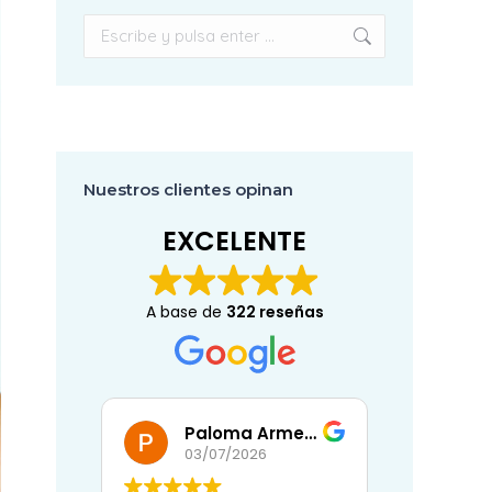
Buscar:
Nuestros clientes opinan
EXCELENTE
A base de
322 reseñas
Paloma Armenta Ballesteros
Eli
03/07/2026
02/07/