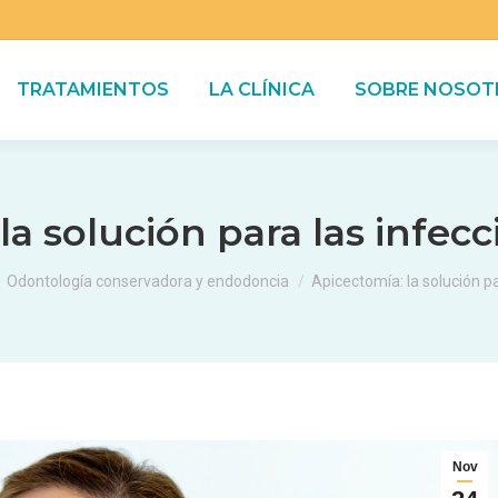
TRATAMIENTOS
LA CLÍNICA
SOBRE NOSOT
la solución para las infecc
aquí:
Odontología conservadora y endodoncia
Apicectomía: la solución p
Nov