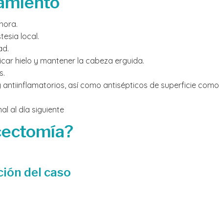
tamiento
hora.
esia local.
ad.
car hielo y mantener la cabeza erguida.
s.
 antiinflamatorios, así como antisépticos de superficie como
l al día siguiente
icectomía?
ción del caso