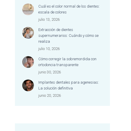
dentista mer
Cuál es el color normal de los dientes:
mención espe
escala de colores
excelente tra
julio 13, 2026
dedicación y 
cariñosa y e
Extracción de dientes
la que atien
supernumerarios: Cuándo y cómo se
persona.
realiza
Es difícil enc
julio 10, 2026
donde se co
Cómo corregir la sobremordida con
bien la excel
ortodoncia transparente
profesional c
tan cercano,
junio 30, 2026
afectuoso. M
Implantes dentales para agenesias:
escuchada, c
La solución definitiva
acompañada
junio 20, 2026
todo el proce
Jamás me ha
tan a gusto e
dental y, ad
me habían de
tan bien. Es