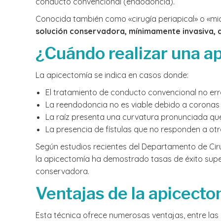
conducto convencional (endodoncia).
Conocida también como «cirugía periapical» o «mi
solución conservadora, mínimamente invasiva, q
¿Cuándo realizar una a
La apicectomía se indica en casos donde:
El tratamiento de conducto convencional no erradi
La reendodoncia no es viable debido a coronas
La raíz presenta una curvatura pronunciada que d
La presencia de fístulas que no responden a otr
Según estudios recientes del Departamento de Cirug
la apicectomía ha demostrado tasas de éxito supe
conservadora.
Ventajas de la apicecto
Esta técnica ofrece numerosas ventajas, entre las 