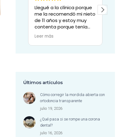
Llegué a la clínica porque
Mi experienci
me la recomendó mi nieto
clínica dental
de 11 años y estoy muy
sencillament
contenta porque tenía
excepcional.
una muela grande con
Todo el equi
Leer más
Leer más
sospecha de tenerla que
por su enorm
perder y la doctora Sylvia,
profesionalid
junto con el resto de su
también por 
equipo y la paciencia
valioso: la c
dedicada, han conseguido
con la que tr
salvar dicha muela.
pacientes.
Muchas gracias a todo el
Desde las rec
Últimos artículos
equipo también por su
siempre ama
simpatía.
atentas, hast
Cómo corregir la mordida abierta con
higienista de
ortodoncia transparente
trabaja con 
julio 19, 2026
delicadeza, c
profesionali
¿Qué pasa si se rompe una corona
admirables, 
dental?
sentir cómoda
julio 16, 2026
en todo mom