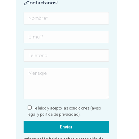
¿Contáctanos!
con el result
profundame
agradecida a
equipo, gran
Sin duda, una 
totalmente
recomendable
por hacer que
dentista se c
una experien
positiva! 🦷✨
He leído y acepto las condiciones
(aviso
legal y política de privacidad).