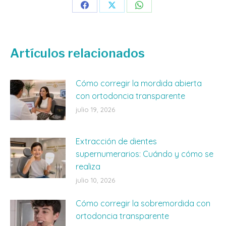
Share
Share
Share
on
on
on
Facebook
X
WhatsApp
Artículos relacionados
Cómo corregir la mordida abierta
con ortodoncia transparente
julio 19, 2026
Extracción de dientes
supernumerarios: Cuándo y cómo se
realiza
julio 10, 2026
Cómo corregir la sobremordida con
ortodoncia transparente