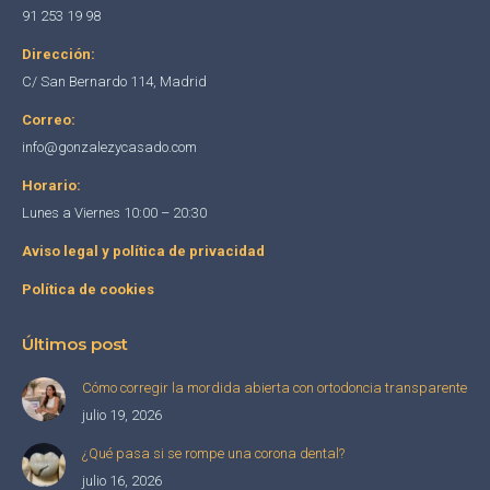
in
in
in
91 253 19 98
new
new
new
Dirección:
window
window
window
C/ San Bernardo 114, Madrid
Correo:
info@gonzalezycasado.com
Horario:
Lunes a Viernes 10:00 – 20:30
Aviso legal y política de privacidad
Política de cookies
Últimos post
Cómo corregir la mordida abierta con ortodoncia transparente
julio 19, 2026
¿Qué pasa si se rompe una corona dental?
julio 16, 2026