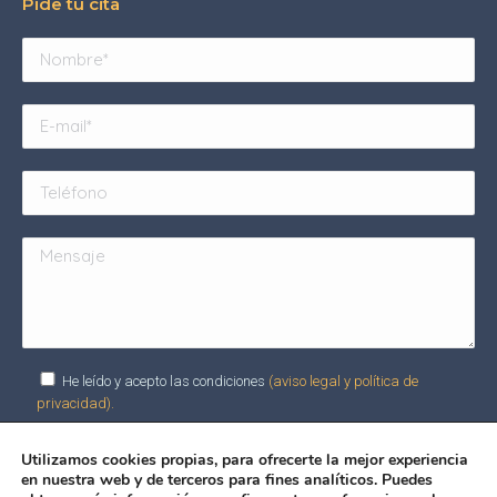
Pide tu cita
He leído y acepto las condiciones
(aviso legal y política de
privacidad).
Utilizamos cookies propias, para ofrecerte la mejor experiencia
en nuestra web y de terceros para fines analíticos. Puedes
Alternative: