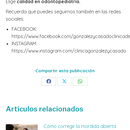
Elige
calidad en odontopediatría.
Recuerda que puedes seguirnos también en las redes
sociales:
FACEBOOK:
https://www.facebook.com/gonzalezycasadoclinicade
INSTAGRAM:
https://www.instagram.com/clinicagonzalezycasado
Compartir esta publicación
Share
Share
Share
on
on
on
Facebook
X
WhatsApp
Artículos relacionados
Cómo corregir la mordida abierta