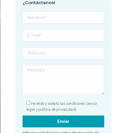
¿Contáctanos!
con el resultado y
profundamente
agradecida a todo el
equipo, grandes mujeres.
Sin duda, una clínica
totalmente
recomendable. ¡Gracias
por hacer que una visita al
dentista se convierta en
una experiencia tan
positiva! 🦷✨💙
He leído y acepto las condiciones
(aviso
legal y política de privacidad).