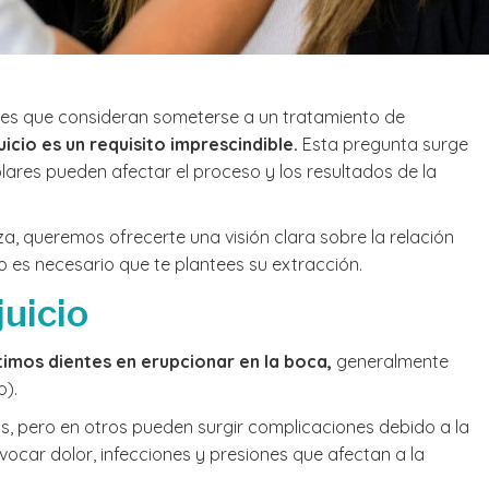
Llegué a la
me la rec
de 11 años
contenta 
tes que consideran someterse a un tratamiento de
una muela
Leer más
sospecha 
uicio es un requisito imprescindible.
Esta pregunta surge
perder y la
ares pueden afectar el proceso y los resultados de la
junto con 
equipo y l
dedicada,
za, queremos ofrecerte una visión clara sobre la relación
salvar dic
do es necesario que te plantees su extracción.
Muchas gra
equipo ta
juicio
simpatía.
ltimos dientes en erupcionar en la boca,
generalmente
o).
s, pero en otros pueden surgir complicaciones debido a la
vocar dolor, infecciones y presiones que afectan a la