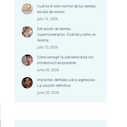
dentista merece una
Cuál es el color normal de los dientes:
mención especial por su
escala de colores
excelente trabajo, su
julio 13, 2026
dedicación y la forma tan
cariñosa y empática con
Extracción de dientes
la que atiende a cada
supernumerarios: Cuándo y cómo se
persona.
realiza
Es difícil encontrar un lugar
julio 10, 2026
donde se combine tan
Cómo corregir la sobremordida con
bien la excelencia
ortodoncia transparente
profesional con un trato
tan cercano, humano y
junio 30, 2026
afectuoso. Me he sentido
Implantes dentales para agenesias:
escuchada, cuidada y
La solución definitiva
acompañada durante
junio 20, 2026
todo el proceso.
Jamás me había sentido
tan a gusto en una clínica
dental y, además, nunca
me habían dejado la boca
tan bien. Estoy encantada