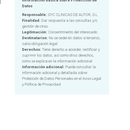
Información básica sobre Protección de
Datos
Responsable:
GYC CLINICAS DE AUTOR, S.L.
Finalidad:
Dar respuesta a las consultas y/o
gestión de citas.
Legitimación:
Consentimiento del interesado
Destinatarios:
No se cederán datos a terceros,
salvo obligación legal
Derechos:
Tiene derecho a acceder, rectificar y
suprimir los datos, así como otros derechos,
como se explica en la información adicional
Información adicional:
Puede consultar la
información adicional y detallada sobre
Protección de Datos Personales en el
Aviso Legal
y Política de Privacidad.
n
Alternative: