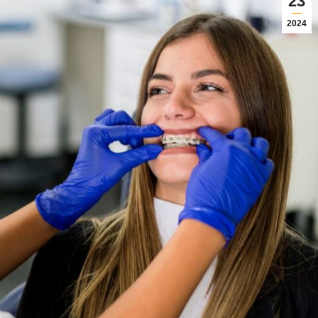
23
2024
03/