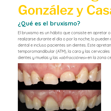
González y Cas
¿Qué es el bruxismo?
El bruxismo es un hábito que consiste en apretar 
realizarse durante el día o por la noche; lo puede
dental e incluso pacientes sin dientes. Este apreta
temporomandibular (ATM), la cara y las cervicales 
dientes y muelas y las
«abfracciónes»
en la zona ce