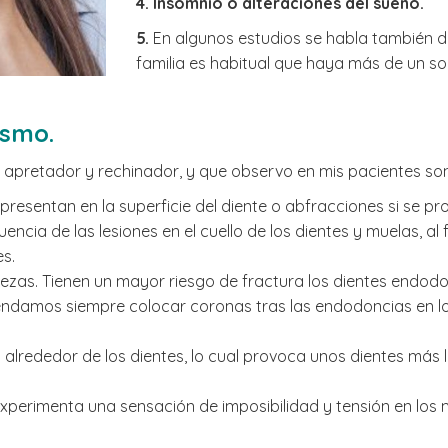
4. Insomnio o alteraciones del sueño.
5.
En algunos estudios se habla también 
familia es habitual que haya más de un s
ismo.
 apretador y rechinador, y que observo en mis pacientes son
presentan en la superficie del diente o abfracciones si se pro
cia de las lesiones en el cuello de los dientes y muelas, al f
es.
iezas. Tienen un mayor riesgo de fractura los dientes endodon
ndamos siempre colocar coronas tras las endodoncias en los
a alrededor de los dientes, lo cual provoca unos dientes más 
experimenta una sensación de imposibilidad y tensión en los mú