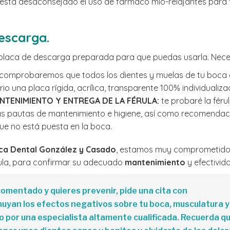
ad esta desaconsejado el uso de fármaco mio-relajantes para 
escarga.
placa de descarga preparada para que puedas usarla. Neces
comprobaremos que todos los dientes y muelas de tu boca e
io una placa rígida, acrílica, transparente 100% individualiza
NTENIMIENTO Y ENTREGA DE LA FÉRULA:
te probaré la féru
as pautas de mantenimiento e higiene, así como recomendaci
ue no está puesta en la boca.
nica Dental González y Casado
, estamos muy comprometidos 
rula, para confirmar su adecuado
mantenimiento
y efectivid
omentado y quieres prevenir, pide una cita con
uyan los efectos negativos sobre tu boca, musculatura y a
do por una especialista altamente cualificada. Recuerda q