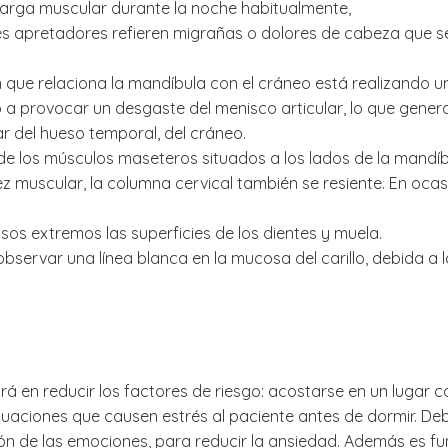
arga muscular durante la noche habitualmente,
s apretadores refieren migrañas o dolores de cabeza que se 
n que relaciona la mandíbula con el cráneo está realizando u
 a provocar un desgaste del menisco articular, lo que genera
ar del hueso temporal, del cráneo.
 los músculos maseteros situados a los lados de la mandíbu
ez muscular, la columna cervical también se resiente. En oca
sos extremos las superficies de los dientes y muela.
 observar una línea blanca en la mucosa del carillo, debida a l
rá en reducir los factores de riesgo: acostarse en un lugar c
 situaciones que causen estrés al paciente antes de dormir.
ión de las emociones, para reducir la ansiedad. Además es fu