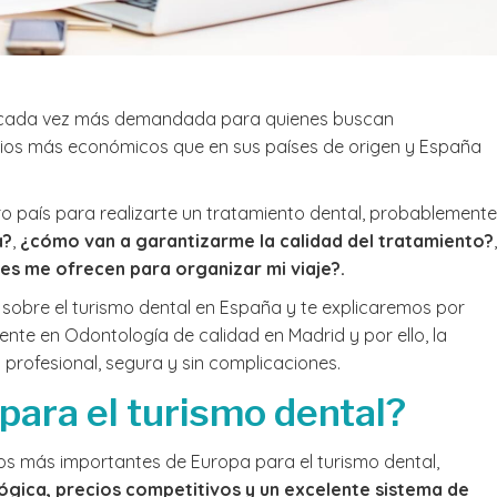
Llegué a la clí
me la recomen
de 11 años y e
contenta porq
n cada vez más demandada para quienes buscan
una muela gra
Leer más
sospecha de t
cios más económicos que en sus países de origen y España
perder y la doc
junto con el re
tro país para realizarte un tratamiento dental, probablemente
equipo y la pa
dedicada, han
a?
,
¿cómo van a garantizarme la calidad del tratamiento?
,
salvar dicha m
des me ofrecen para organizar mi viaje?.
Muchas gracias
equipo tambié
 sobre el turismo dental en España y te explicaremos por
simpatía.
rente en Odontología de calidad en Madrid y por ello, la
profesional, segura y sin complicaciones.
para el turismo dental?
s más importantes de Europa para el turismo dental,
ógica, precios competitivos y un excelente sistema de