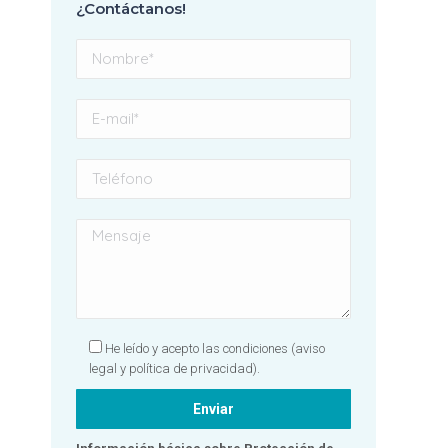
¿Contáctanos!
con el resultado y
profundamente
agradecida a todo el
equipo, grandes mujeres.
Sin duda, una clínica
totalmente
recomendable. ¡Gracias
por hacer que una visita al
dentista se convierta en
una experiencia tan
positiva! 🦷✨💙
He leído y acepto las condiciones
(aviso
legal y política de privacidad).