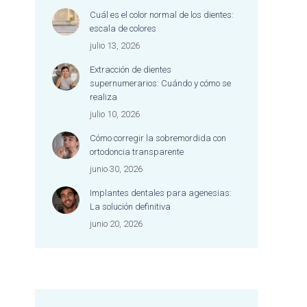
dentista merece una
Cuál es el color normal de los dientes:
mención especial por su
escala de colores
excelente trabajo, su
julio 13, 2026
dedicación y la forma tan
cariñosa y empática con
Extracción de dientes
la que atiende a cada
supernumerarios: Cuándo y cómo se
persona.
realiza
Es difícil encontrar un lugar
julio 10, 2026
donde se combine tan
Cómo corregir la sobremordida con
bien la excelencia
ortodoncia transparente
profesional con un trato
tan cercano, humano y
junio 30, 2026
afectuoso. Me he sentido
Implantes dentales para agenesias:
escuchada, cuidada y
La solución definitiva
acompañada durante
junio 20, 2026
todo el proceso.
Jamás me había sentido
tan a gusto en una clínica
dental y, además, nunca
me habían dejado la boca
tan bien. Estoy encantada