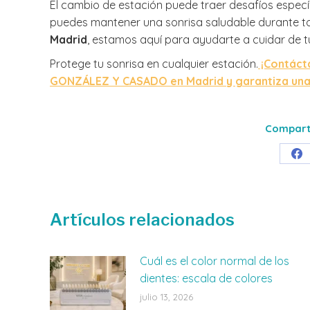
El cambio de estación puede traer desafíos especí
puedes mantener una sonrisa saludable durante t
Madrid
, estamos aquí para ayudarte a cuidar de t
Protege tu sonrisa en cualquier estación.
¡Contácta
GONZÁLEZ Y CASADO en Madrid y garantiza una s
Comparti
Sh
on
Fa
Artículos relacionados
Cuál es el color normal de los
dientes: escala de colores
julio 13, 2026