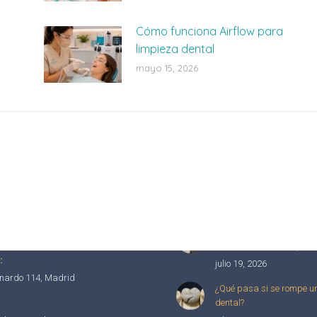
Cómo funciona Airflow para
limpieza dental
mayo 15, 2026
Últimos post
5
Cómo corregir la mordida
98
con ortodoncia transpare
:
julio 19, 2026
nardo 114, Madrid
¿Qué pasa si se rompe u
dental?