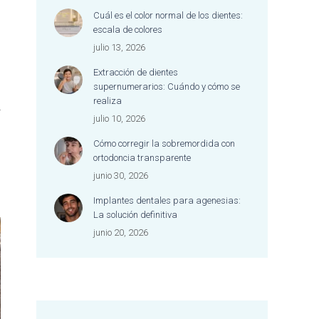
dentista me
Cuál es el color normal de los dientes:
mención espe
escala de colores
excelente tr
julio 13, 2026
dedicación y
cariñosa y e
Extracción de dientes
la que atien
supernumerarios: Cuándo y cómo se
persona.
realiza
r
Es difícil enc
julio 10, 2026
donde se co
Cómo corregir la sobremordida con
bien la excel
ortodoncia transparente
profesional 
tan cercano
junio 30, 2026
afectuoso. M
Implantes dentales para agenesias:
escuchada, 
La solución definitiva
acompañada
junio 20, 2026
todo el proc
Jamás me ha
tan a gusto e
dental y, ad
me habían d
tan bien. Es