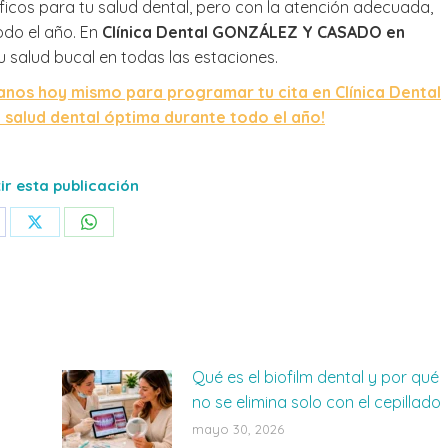
ficos para tu salud dental, pero con la atención adecuada,
odo el año. En
Clínica Dental GONZÁLEZ Y CASADO en
u salud bucal en todas las estaciones.
nos hoy mismo para programar tu cita en Clínica Dental
alud dental óptima durante todo el año!
r esta publicación
are
Share
Share
on
on
cebook
X
WhatsApp
Qué es el biofilm dental y por qué
no se elimina solo con el cepillado
mayo 30, 2026