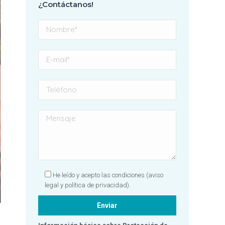
¿Contáctanos!
con el result
profundame
agradecida a
equipo, gran
Sin duda, una
totalmente
recomendabl
por hacer que
dentista se 
una experien
positiva! 🦷✨
He leído y acepto las condiciones
(aviso
legal y política de privacidad).