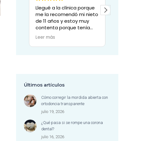
Llegué a la clínica porque
Mi experienc
me la recomendó mi nieto
clínica denta
de 11 años y estoy muy
sencillamen
contenta porque tenía
excepcional.
una muela grande con
Todo el equ
Leer más
Leer más
sospecha de tenerla que
por su enor
perder y la doctora Sylvia,
profesionali
junto con el resto de su
también por
equipo y la paciencia
valioso: la 
dedicada, han conseguido
con la que t
salvar dicha muela.
pacientes.
Muchas gracias a todo el
Desde las re
Últimos artículos
equipo también por su
siempre ama
simpatía.
atentas, has
Cómo corregir la mordida abierta con
higienista de
ortodoncia transparente
trabaja con 
julio 19, 2026
delicadeza, 
profesionali
¿Qué pasa si se rompe una corona
admirables, 
dental?
sentir cómod
julio 16, 2026
en todo mom