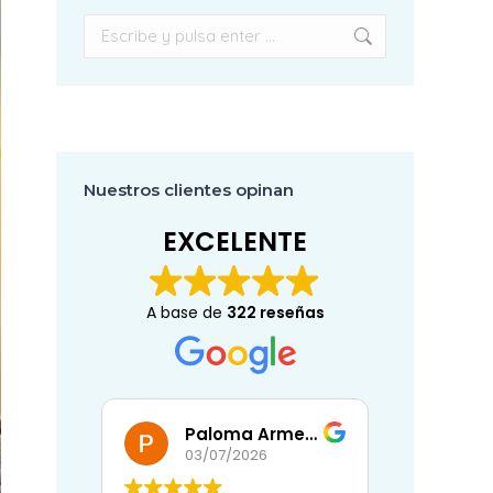
Buscar:
Nuestros clientes opinan
EXCELENTE
A base de
322 reseñas
Paloma Armenta Ballesteros
Eli
03/07/2026
02/07