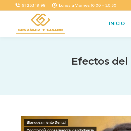
91 253 19 98
Lunes a Viernes 10:00 – 20:30
INICIO
Efectos del
Blanqueamiento Dental
Odontología conservadora y endodoncia