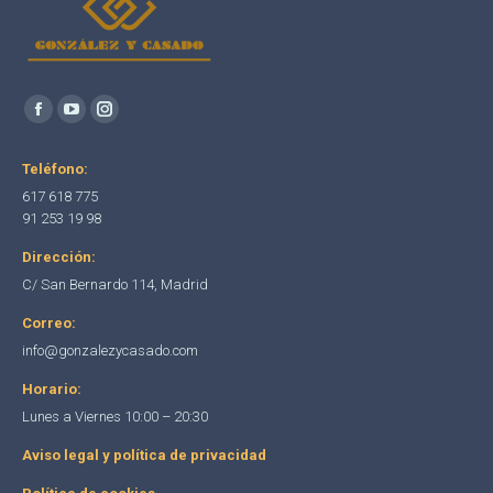
Encuéntranos en:
Facebook
YouTube
Instagram
page
page
page
Teléfono:
opens
opens
opens
617 618 775
in
in
in
91 253 19 98
new
new
new
Dirección:
window
window
window
C/ San Bernardo 114, Madrid
Correo:
info@gonzalezycasado.com
Horario:
Lunes a Viernes 10:00 – 20:30
Aviso legal y política de privacidad