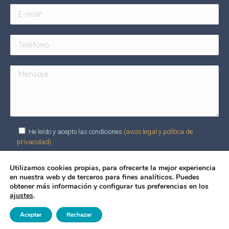
He leído y acepto las condiciones
(aviso legal y política de
privacidad).
Utilizamos cookies propias, para ofrecerte la mejor experiencia
en nuestra web y de terceros para fines analíticos. Puedes
Alternative:
obtener más información y configurar tus preferencias en los
ajustes
.
©González y Casado - 2024
Aceptar
Rechazar