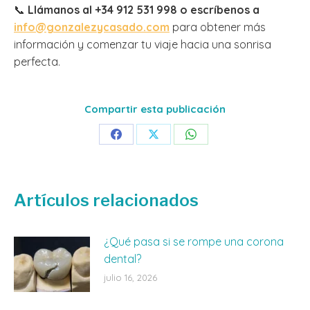
📞
Llámanos al +34 912 531 998 o escríbenos a
info@gonzalezycasado.com
para obtener más
información y comenzar tu viaje hacia una sonrisa
perfecta.
Compartir esta publicación
Share
Share
Share
on
on
on
Facebook
X
WhatsApp
Artículos relacionados
¿Qué pasa si se rompe una corona
dental?
julio 16, 2026