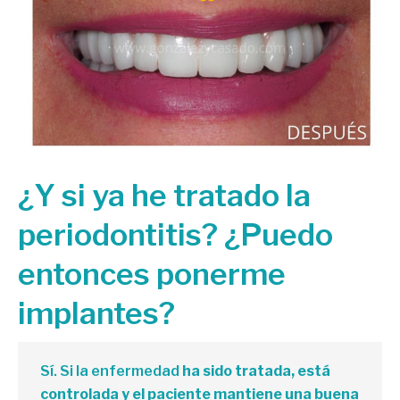
¿Y si ya he tratado la
periodontitis? ¿Puedo
entonces ponerme
implantes?
Sí. Si la enfermedad
ha sido tratada, está
controlada y el paciente mantiene una buena