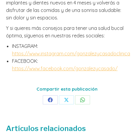
implantes y dientes nuevos en 4 meses y volverás a
disfrutar de las comidas y de una sonrisa saludable:
sin dolor y sin espacios.
Y si quieres más consejos para tener una salud bucal
óptima, síguenos en nuestras redes sociales:
INSTAGRAM:
https://www.instagram.com/gonzalezycasadoclinica
FACEBOOK:
https://www.facebook.com/gonzalezycasado/
Compartir esta publicación
Share
Share
Share
on
on
on
Facebook
X
WhatsApp
Artículos relacionados