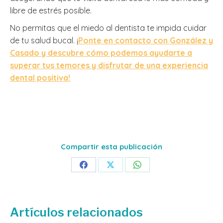
libre de estrés posible.
No permitas que el miedo al dentista te impida cuidar
de tu salud bucal. ¡
Ponte en contacto con González y
Casado y descubre cómo podemos ayudarte a
superar tus temores y disfrutar de una experiencia
dental positiva!
Compartir esta publicación
Share
Share
Share
on
on
on
Facebook
X
WhatsApp
Artículos relacionados