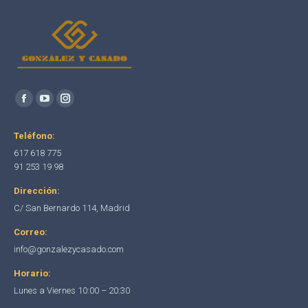
Encuéntranos en:
Facebook
YouTube
Instagram
page
page
page
Teléfono:
opens
opens
opens
617 618 775
in
in
in
91 253 19 98
new
new
new
Dirección:
window
window
window
C/ San Bernardo 114, Madrid
Correo:
info@gonzalezycasado.com
Horario:
Lunes a Viernes 10:00 – 20:30