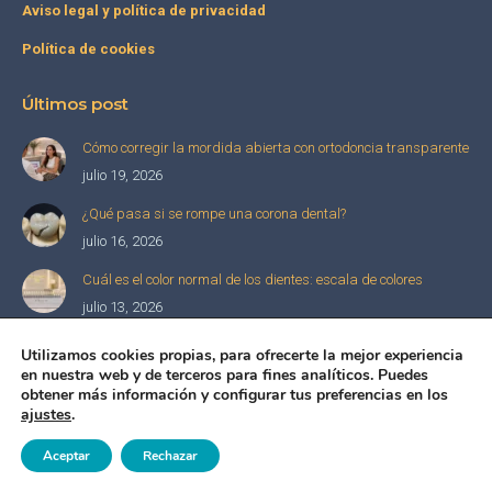
Aviso legal y política de privacidad
Política de cookies
Últimos post
Cómo corregir la mordida abierta con ortodoncia transparente
julio 19, 2026
¿Qué pasa si se rompe una corona dental?
julio 16, 2026
Cuál es el color normal de los dientes: escala de colores
julio 13, 2026
Extracción de dientes supernumerarios: Cuándo y cómo se
Utilizamos cookies propias, para ofrecerte la mejor experiencia
realiza
en nuestra web y de terceros para fines analíticos. Puedes
obtener más información y configurar tus preferencias en los
julio 10, 2026
ajustes
.
Pide tu cita
Aceptar
Rechazar