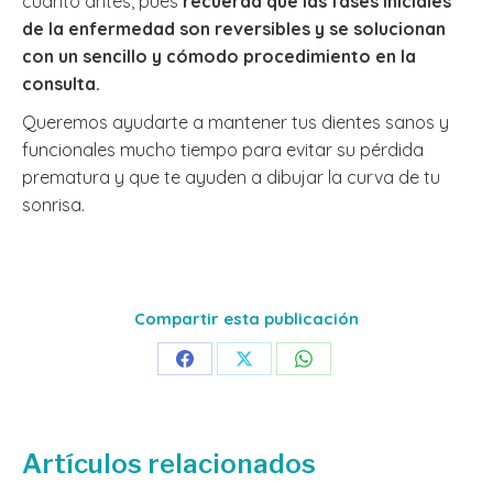
cuanto antes, pues
recuerda que las fases iniciales
de la enfermedad son reversibles y se solucionan
con un sencillo y cómodo procedimiento en la
consulta.
Queremos ayudarte a mantener tus dientes sanos y
funcionales mucho tiempo para evitar su pérdida
prematura y que te ayuden a dibujar la curva de tu
sonrisa.
Compartir esta publicación
Share
Share
Share
on
on
on
Facebook
X
WhatsApp
Artículos relacionados