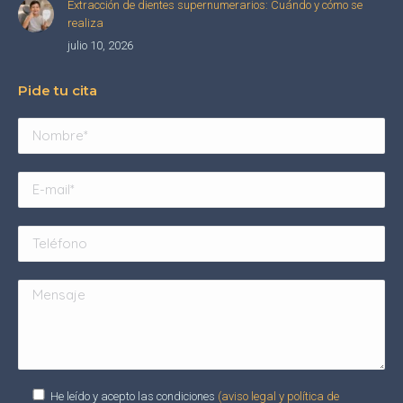
Extracción de dientes supernumerarios: Cuándo y cómo se
realiza
julio 10, 2026
Pide tu cita
He leído y acepto las condiciones
(aviso legal y política de