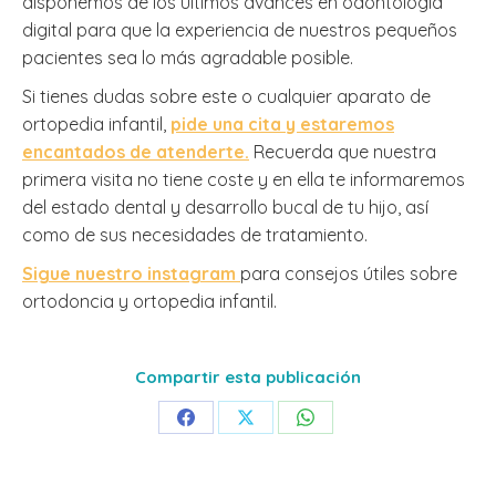
disponemos de los últimos avances en odontología
digital para que la experiencia de nuestros pequeños
pacientes sea lo más agradable posible.
Si tienes dudas sobre este o cualquier aparato de
ortopedia infantil,
pide una cita y estaremos
encantados de atenderte.
Recuerda que nuestra
primera visita no tiene coste y en ella te informaremos
del estado dental y desarrollo bucal de tu hijo, así
como de sus necesidades de tratamiento.
Sigue nuestro instagram
para consejos útiles sobre
ortodoncia y ortopedia infantil.
Compartir esta publicación
Share
Share
Share
on
on
on