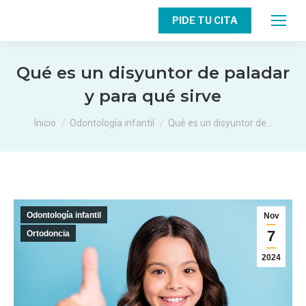
PIDE TU CITA
Qué es un disyuntor de paladar
y para qué sirve
Estás aquí:
Inicio
Odontología infantil
Qué es un disyuntor de…
Odontología infantil
Nov
7
Ortodoncia
2024