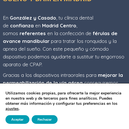
En
González y Casado
, tu clínica dental
de
confianza
en
Madrid Centro
,
somos
referentes
en la confección de
férulas de
avance
mandibular
para tratar los ronquidos y la
apnea del sueño. Con este pequeño y cómodo
dispositivo podemos ayudarte a sustituir tu engorroso
aparato de CPAP.
Gracias a los dispositivos intraorales para
mejorar la
permeabilización de la vía aérea
conseguiremos
para ti el sueño profundo y reparador que deseas, sin
Utilizamos cookies propias, para ofrecerte la mejor experiencia
cables ni tubos fuera de la boca.
en nuestra web y de terceros para fines analíticos. Puedes
obtener más información y configurar tus preferencias en los
ajustes
.
PIDE TU CITA
Aceptar
Rechazar