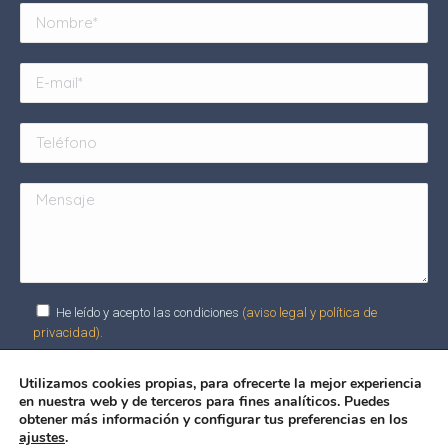
He leído y acepto las condiciones
(aviso legal y política de
privacidad).
Utilizamos cookies propias, para ofrecerte la mejor experiencia
en nuestra web y de terceros para fines analíticos. Puedes
Alternative:
obtener más información y configurar tus preferencias en los
ajustes
.