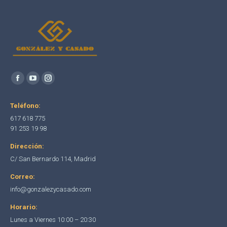
Encuéntranos en:
Facebook
YouTube
Instagram
page
page
page
Teléfono:
opens
opens
opens
617 618 775
in
in
in
91 253 19 98
new
new
new
Dirección:
window
window
window
C/ San Bernardo 114, Madrid
Correo:
info@gonzalezycasado.com
Horario:
Lunes a Viernes 10:00 – 20:30