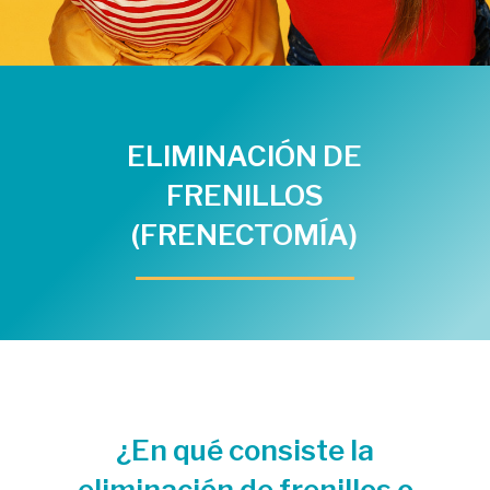
ELIMINACIÓN DE
FRENILLOS
(FRENECTOMÍA)
¿En qué consiste la
eliminación de frenillos o