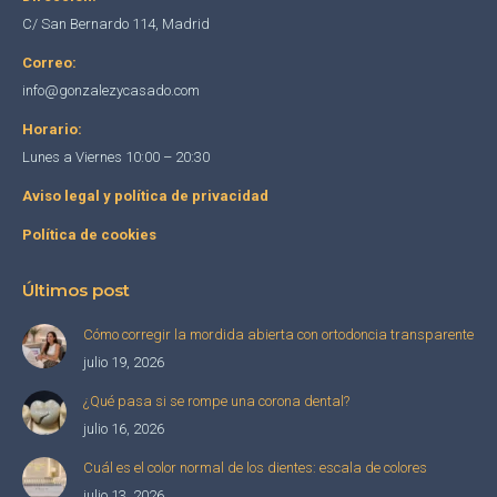
window
window
window
C/ San Bernardo 114, Madrid
Correo:
info@gonzalezycasado.com
Horario:
Lunes a Viernes 10:00 – 20:30
Aviso legal y política de privacidad
Política de cookies
Últimos post
Cómo corregir la mordida abierta con ortodoncia transparente
julio 19, 2026
¿Qué pasa si se rompe una corona dental?
julio 16, 2026
Cuál es el color normal de los dientes: escala de colores
julio 13, 2026