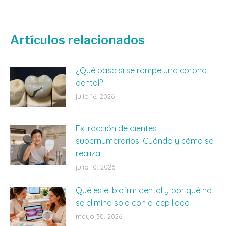
on
on
on
Facebook
X
WhatsApp
Artículos relacionados
¿Qué pasa si se rompe una corona
dental?
julio 16, 2026
Extracción de dientes
supernumerarios: Cuándo y cómo se
realiza
julio 10, 2026
Qué es el biofilm dental y por qué no
se elimina solo con el cepillado
mayo 30, 2026