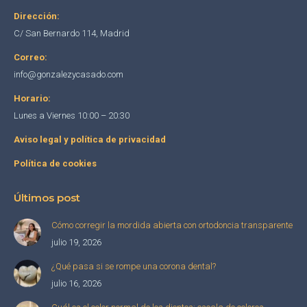
new
new
new
Dirección:
window
window
window
C/ San Bernardo 114, Madrid
Correo:
info@gonzalezycasado.com
Horario:
Lunes a Viernes 10:00 – 20:30
Aviso legal y política de privacidad
Política de cookies
Últimos post
Cómo corregir la mordida abierta con ortodoncia transparente
julio 19, 2026
¿Qué pasa si se rompe una corona dental?
julio 16, 2026