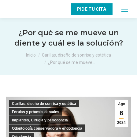
PIDE TU CITA
¿Por qué se me mueve un
diente y cuál es la solución?
Estás aquí:
Inicio
Carillas, diseño de sonrisa y estética
¿Por qué se me mueve…
Carillas, diseño de sonrisa y estética
Ago
6
Férulas y prótesis dentales
Implantes, Cirugía y periodoncia
2024
Odontología conservadora y endodoncia
Ortodoncia