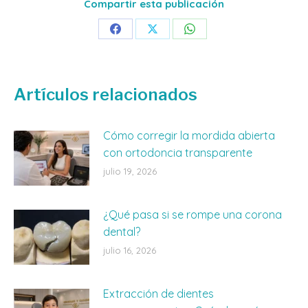
Compartir esta publicación
Share
Share
Share
on
on
on
Facebook
X
WhatsApp
Artículos relacionados
Cómo corregir la mordida abierta
con ortodoncia transparente
julio 19, 2026
¿Qué pasa si se rompe una corona
dental?
julio 16, 2026
Extracción de dientes