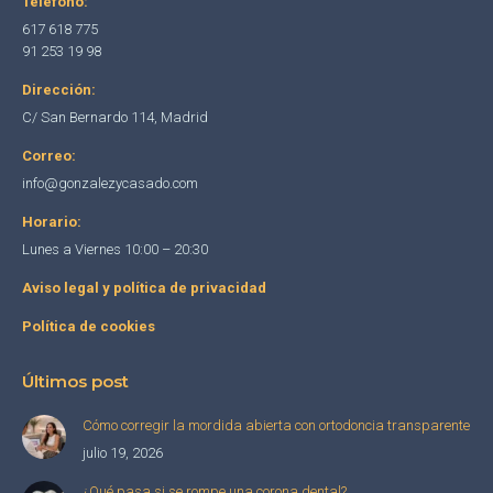
Teléfono:
opens
opens
opens
617 618 775
in
in
in
91 253 19 98
new
new
new
Dirección:
window
window
window
C/ San Bernardo 114, Madrid
Correo:
info@gonzalezycasado.com
Horario:
Lunes a Viernes 10:00 – 20:30
Aviso legal y política de privacidad
Política de cookies
Últimos post
Cómo corregir la mordida abierta con ortodoncia transparente
julio 19, 2026
¿Qué pasa si se rompe una corona dental?